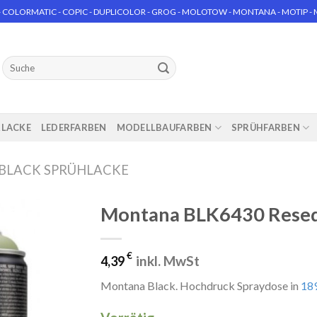
 COLORMATIC - COPIC - DUPLICOLOR - GROG - MOLOTOW - MONTANA - MOTIP - MT
Suchen
nach:
RLACKE
LEDERFARBEN
MODELLBAUFARBEN
SPRÜHFARBEN
BLACK SPRÜHLACKE
Montana BLK6430 Resed
€
inkl. MwSt
4,39
Montana Black. Hochdruck Spraydose in
189