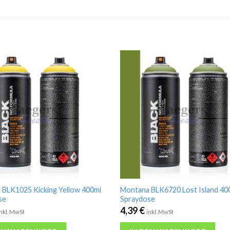
 BLK1025 Kicking Yellow 400ml
Montana BLK6720 Lost Island 40
se
Spraydose
4,39
€
inkl. MwSt
inkl. MwSt