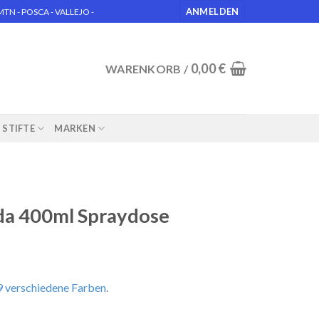
ANMELDEN
N - POSCA - VALLEJO -
0,00
€
WARENKORB /
STIFTE
MARKEN
a 400ml Spraydose
 verschiedene Farben
.