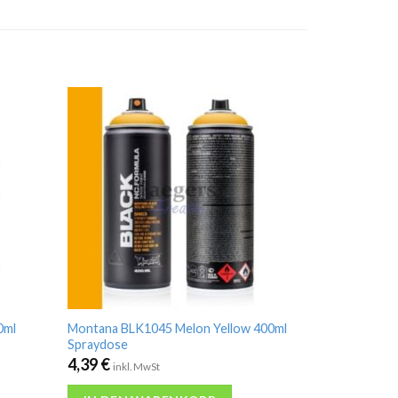
0ml
Montana BLK1045 Melon Yellow 400ml
Spraydose
4,39
€
inkl. MwSt