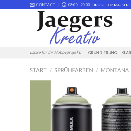
Skip
CONTACT
08:00 - 20:00
UNSERE TOP-MARKEN: -
to
content
Lacke für Ihr Hobbyprojekt.
GRUNDIERUNG
KLA
START
/
SPRÜHFARBEN
/
MONTANA 