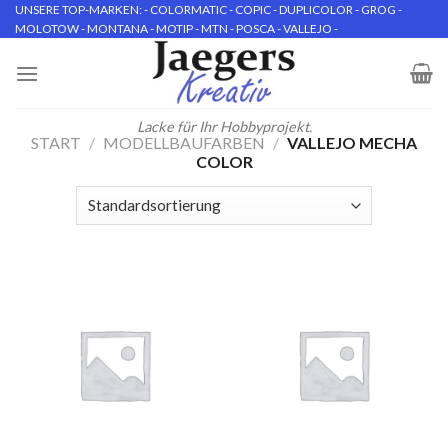
Skip
UNSERE TOP-MARKEN: - COLORMATIC - COPIC - DUPLICOLOR - GROG -
MOLOTOW - MONTANA - MOTIP - MTN - POSCA - VALLEJO -
to
content
Lacke für Ihr Hobbyprojekt.
START
/
MODELLBAUFARBEN
/
VALLEJO MECHA
COLOR