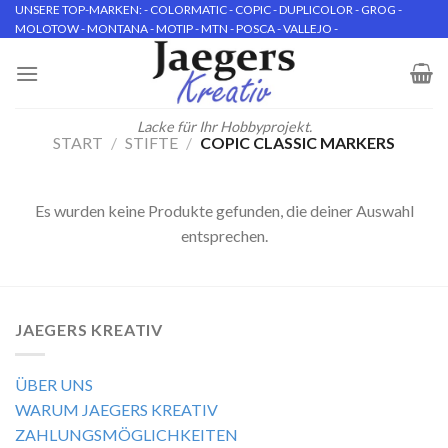
Skip
UNSERE TOP-MARKEN: - COLORMATIC - COPIC - DUPLICOLOR - GROG -
MOLOTOW - MONTANA - MOTIP - MTN - POSCA - VALLEJO -
to
content
Lacke für Ihr Hobbyprojekt.
START
/
STIFTE
/
COPIC CLASSIC MARKERS
Es wurden keine Produkte gefunden, die deiner Auswahl
entsprechen.
JAEGERS KREATIV
ÜBER UNS
WARUM JAEGERS KREATIV
ZAHLUNGSMÖGLICHKEITEN