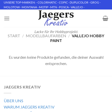
Skip
UNSERE TOP-MARKEN: - COLORMATIC - COPIC - DUPLICOLOR - GROG -
MOLOTOW - MONTANA - MOTIP - MTN - POSCA - VALLEJO -
to
content
Lacke für Ihr Hobbyprojekt.
START
/
MODELLBAUFARBEN
/
VALLEJO HOBBY
PAINT
Es wurden keine Produkte gefunden, die deiner Auswahl
entsprechen.
JAEGERS KREATIV
ÜBER UNS
WARUM JAEGERS KREATIV