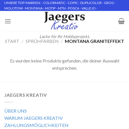
Skip
UNSERE TOP-MARKEN: - COLORMATIC - COPIC - DUPLICOLOR - GROG -
MOLOTOW - MONTANA - MOTIP - MTN - POSCA - VALLEJO -
to
content
Lacke für Ihr Hobbyprojekt.
START
/
SPRÜHFARBEN
/
MONTANA GRANITEFFEKT
Es wurden keine Produkte gefunden, die deiner Auswahl
entsprechen.
JAEGERS KREATIV
ÜBER UNS
WARUM JAEGERS KREATIV
ZAHLUNGSMÖGLICHKEITEN