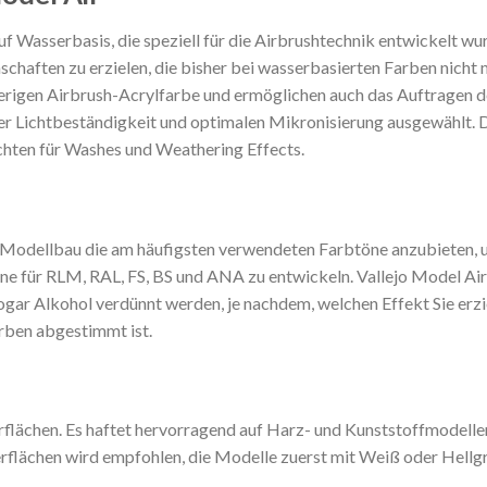
f Wasserbasis, die speziell für die Airbrushtechnik entwickelt wu
chaften zu erzielen, die bisher bei wasserbasierten Farben nicht
rigen Airbrush-Acrylfarbe und ermöglichen auch das Auftragen der
er Lichtbeständigkeit und optimalen Mikronisierung ausgewählt.
hten für Washes und Weathering Effects.
Modellbau die am häufigsten verwendeten Farbtöne anzubieten, u
ne für RLM, RAL, FS, BS und ANA zu entwickeln. Vallejo Model A
sogar Alkohol verdünnt werden, je nachdem, welchen Effekt Sie er
arben abgestimmt ist.
erflächen. Es haftet hervorragend auf Harz- und Kunststoffmodell
rflächen wird empfohlen, die Modelle zuerst mit Weiß oder Hellgr