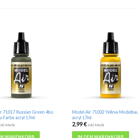
r 71017 Russian Green 4bo
Model Air 71002 Yellow Modelba
 Farbe acryl 17ml
acryl 17ml
2,99
€
inkl. MwSt
inkl. MwSt
EN WARENKORB
IN DEN WARENKORB