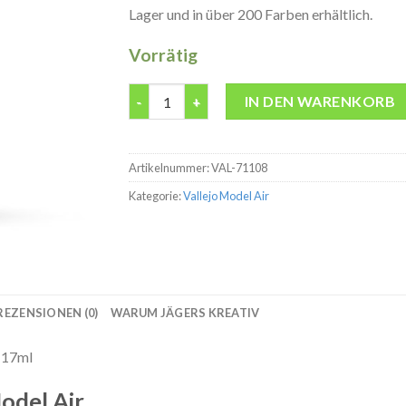
Lager und in über 200 Farben erhältlich.
Vorrätig
Model Air 71108 UK Azure Modelbau Farbe ac
IN DEN WARENKORB
Artikelnummer:
VAL-71108
Kategorie:
Vallejo Model Air
REZENSIONEN (0)
WARUM JÄGERS KREATIV
 17ml
odel Air