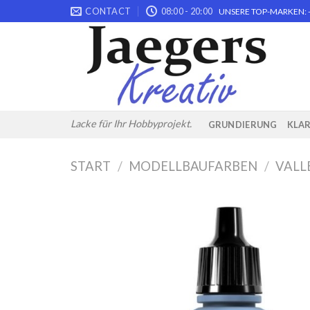
Skip
CONTACT
08:00 - 20:00
UNSERE TOP-MARKEN: -
to
content
Lacke für Ihr Hobbyprojekt.
GRUNDIERUNG
KLA
START
/
MODELLBAUFARBEN
/
VALL