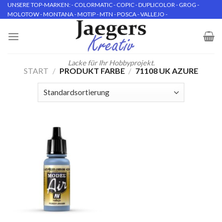
Skip
UNSERE TOP-MARKEN: - COLORMATIC - COPIC - DUPLICOLOR - GROG -
MOLOTOW - MONTANA - MOTIP - MTN - POSCA - VALLEJO -
to
content
Lacke für Ihr Hobbyprojekt.
START
/
PRODUKT FARBE
/
71108 UK AZURE