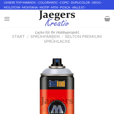
Skip
UNSERE TOP-MARKEN: - COLORMATIC - COPIC - DUPLICOLOR - GROG -
MOLOTOW - MONTANA - MOTIP - MTN - POSCA - VALLEJO -
to
content
Lacke für Ihr Hobbyprojekt.
START
/
SPRÜHFARBEN
/
BELTON PREMIUM
SPRÜHLACKE