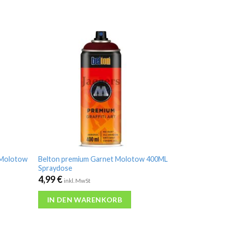
 Molotow
Belton premium Garnet Molotow 400ML
Spraydose
4,99
€
inkl. MwSt
IN DEN WARENKORB