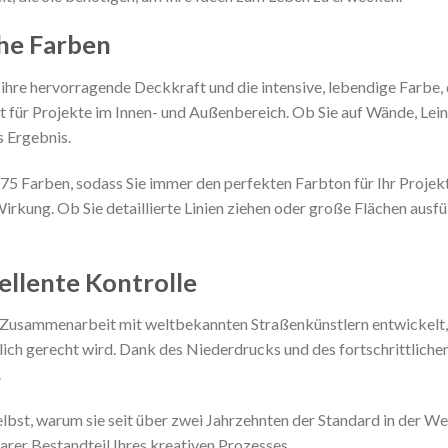
he Farben
ihre hervorragende Deckkraft und die intensive, lebendige Farbe,
kt für Projekte im Innen- und Außenbereich. Ob Sie auf Wände, Le
s Ergebnis.
5 Farben, sodass Sie immer den perfekten Farbton für Ihr Projekt
Wirkung. Ob Sie detaillierte Linien ziehen oder große Flächen ausf
ellente Kontrolle
usammenarbeit mit weltbekannten Straßenkünstlern entwickelt, u
ich gerecht wird. Dank des Niederdrucks und des fortschrittliche
.
bst, warum sie seit über zwei Jahrzehnten der Standard in der Welt
arer Bestandteil Ihres kreativen Prozesses.