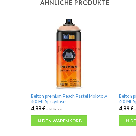
ÄHNLICHE PRODUKTE
Belton premium Peach Pastel Molotow
Belton 
400ML Spraydose
400ML S
4,99
€
4,99
€
inkl. MwSt
IN DEN WARENKORB
IN D