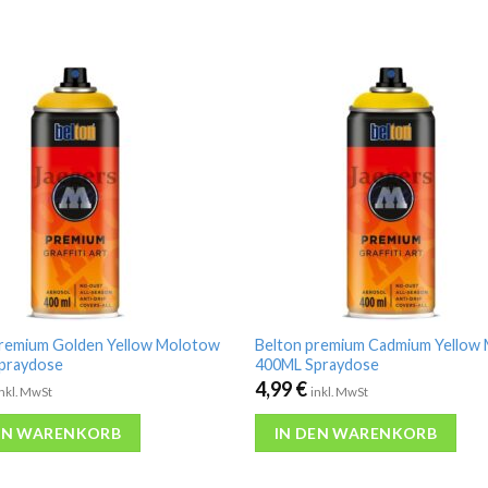
premium Golden Yellow Molotow
Belton premium Cadmium Yellow
praydose
400ML Spraydose
4,99
€
inkl. MwSt
inkl. MwSt
EN WARENKORB
IN DEN WARENKORB