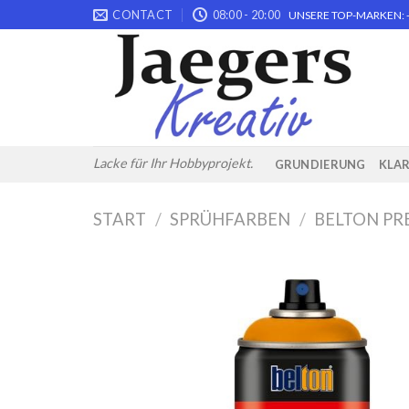
Skip
CONTACT
08:00 - 20:00
UNSERE TOP-MARKEN: -
to
content
Lacke für Ihr Hobbyprojekt.
GRUNDIERUNG
KLA
START
/
SPRÜHFARBEN
/
BELTON PR