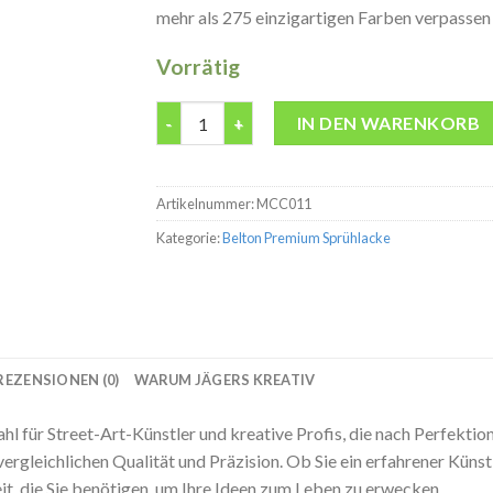
mehr als 275 einzigartigen Farben verpassen S
Vorrätig
Belton premium Slider Light Orange Moloto
IN DEN WARENKORB
Artikelnummer:
MCC011
Kategorie:
Belton Premium Sprühlacke
REZENSIONEN (0)
WARUM JÄGERS KREATIV
 für Street-Art-Künstler und kreative Profis, die nach Perfektion
nvergleichlichen Qualität und Präzision. Ob Sie ein erfahrener Künst
it, die Sie benötigen, um Ihre Ideen zum Leben zu erwecken.