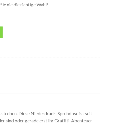
ie nie die richtige Wahl!
w 400ML Spraydose Menge
 streben. Diese Niederdruck-Sprühdose ist seit
ler sind oder gerade erst Ihr Graffiti-Abenteuer