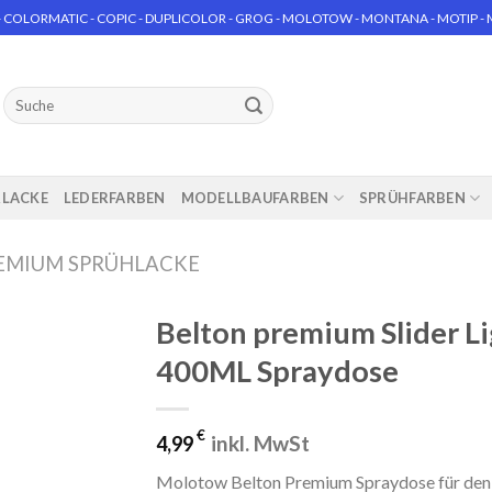
 COLORMATIC - COPIC - DUPLICOLOR - GROG - MOLOTOW - MONTANA - MOTIP - MT
Suchen
nach:
RLACKE
LEDERFARBEN
MODELLBAUFARBEN
SPRÜHFARBEN
EMIUM SPRÜHLACKE
Belton premium Slider 
400ML Spraydose
€
inkl. MwSt
4,99
Molotow Belton Premium Spraydose für den 