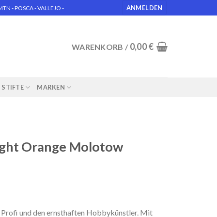
ANMELDEN
N - POSCA - VALLEJO -
0,00
€
WARENKORB /
STIFTE
MARKEN
Light Orange Molotow
Profi und den ernsthaften Hobbykünstler. Mit