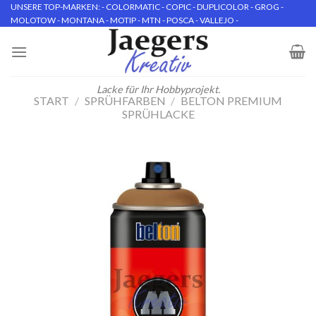
Skip
UNSERE TOP-MARKEN: - COLORMATIC - COPIC - DUPLICOLOR - GROG -
MOLOTOW - MONTANA - MOTIP - MTN - POSCA - VALLEJO -
to
content
Lacke für Ihr Hobbyprojekt.
START
/
SPRÜHFARBEN
/
BELTON PREMIUM
SPRÜHLACKE