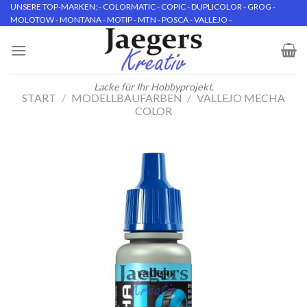
Skip
UNSERE TOP-MARKEN: - COLORMATIC - COPIC - DUPLICOLOR - GROG -
MOLOTOW - MONTANA - MOTIP - MTN - POSCA - VALLEJO -
to
content
Lacke für Ihr Hobbyprojekt.
START
/
MODELLBAUFARBEN
/
VALLEJO MECHA
COLOR