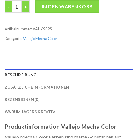
Mecha Color 025 Light Green Modelbau Farbe acryl Vallejo 17m
IN DEN WARENKORB
Artikelnummer:
VAL-69025
Kategorie:
Vallejo Mecha Color
BESCHREIBUNG
ZUSÄTZLICHE INFORMATIONEN
REZENSIONEN (0)
WARUM JÄGERS KREATIV
Produktinformation Vallejo Mecha Color
Vallejo Mecha Color Farben sind matte Acrylfarben auf