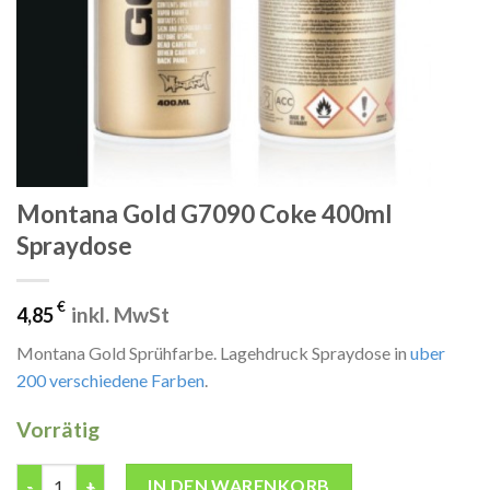
Montana Gold G7090 Coke 400ml
Spraydose
€
inkl. MwSt
4,85
Montana Gold Sprühfarbe. Lagehdruck Spraydose in
uber
200 verschiedene Farben
.
Vorrätig
Montana Gold G7090 Coke 400ml Spraydose Menge
IN DEN WARENKORB