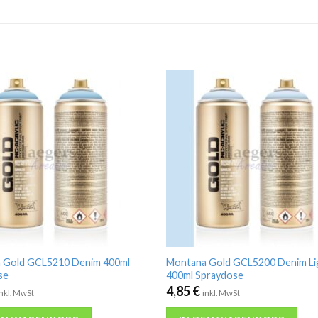
 Gold GCL5210 Denim 400ml
Montana Gold GCL5200 Denim Li
se
400ml Spraydose
4,85
€
inkl. MwSt
inkl. MwSt