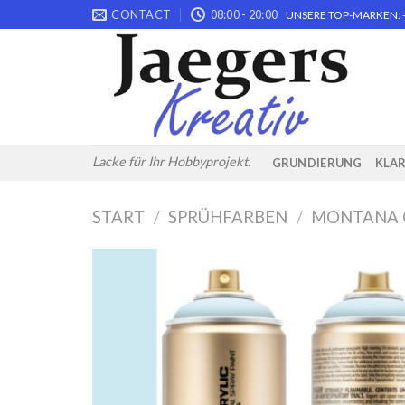
Skip
CONTACT
08:00 - 20:00
UNSERE TOP-MARKEN: -
to
content
Lacke für Ihr Hobbyprojekt.
GRUNDIERUNG
KLA
START
/
SPRÜHFARBEN
/
MONTANA 