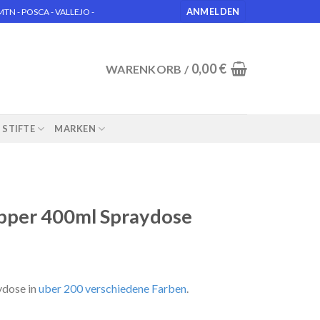
ANMELDEN
N - POSCA - VALLEJO -
0,00
€
WARENKORB /
STIFTE
MARKEN
pper 400ml Spraydose
ydose in
uber 200 verschiedene Farben
.