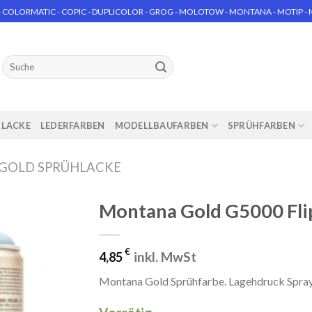
 COLORMATIC - COPIC - DUPLICOLOR - GROG - MOLOTOW - MONTANA - MOTIP - MT
Suchen
nach:
RLACKE
LEDERFARBEN
MODELLBAUFARBEN
SPRÜHFARBEN
GOLD SPRÜHLACKE
Montana Gold G5000 Fli
€
inkl. MwSt
4,85
Montana Gold Sprühfarbe. Lagehdruck Spra