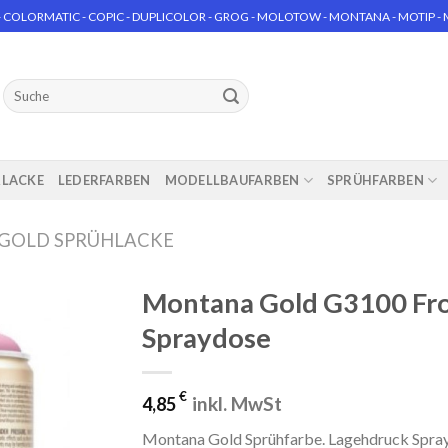
 COLORMATIC - COPIC - DUPLICOLOR - GROG - MOLOTOW - MONTANA - MOTIP - MT
Suchen
nach:
RLACKE
LEDERFARBEN
MODELLBAUFARBEN
SPRÜHFARBEN
GOLD SPRÜHLACKE
Montana Gold G3100 Fro
Spraydose
€
inkl. MwSt
4,85
Montana Gold Sprühfarbe. Lagehdruck Spra