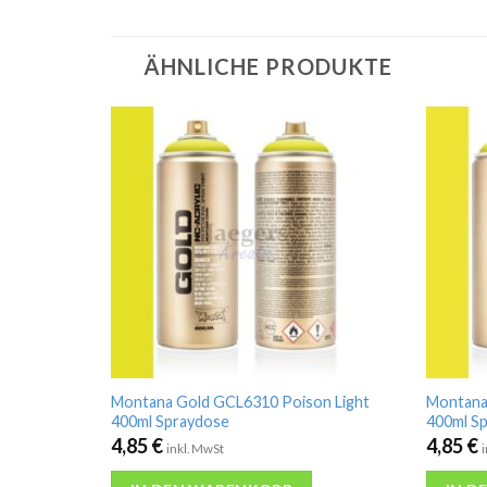
ÄHNLICHE PRODUKTE
Montana Gold GCL6310 Poison Light
Montana
400ml Spraydose
400ml S
4,85
€
4,85
€
inkl. MwSt