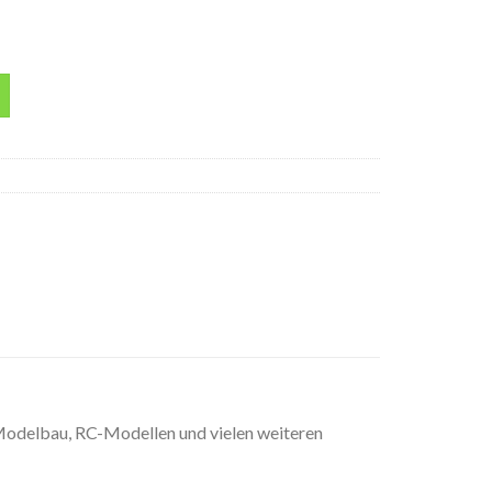
ml Spraydose Menge
odelbau, RC-Modellen und vielen weiteren