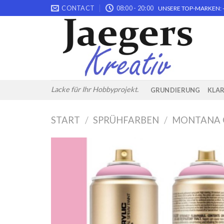
Skip
CONTACT
08:00 - 20:00
UNSERE TOP-MARKEN: -
to
content
Lacke für Ihr Hobbyprojekt.
GRUNDIERUNG
KLA
START
/
SPRÜHFARBEN
/
MONTANA 