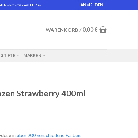
ANMELDEN
N - POSCA - VALLEJO -
0,00
€
WARENKORB /
STIFTE
MARKEN
zen Strawberry 400ml
ydose in
uber 200 verschiedene Farben
.