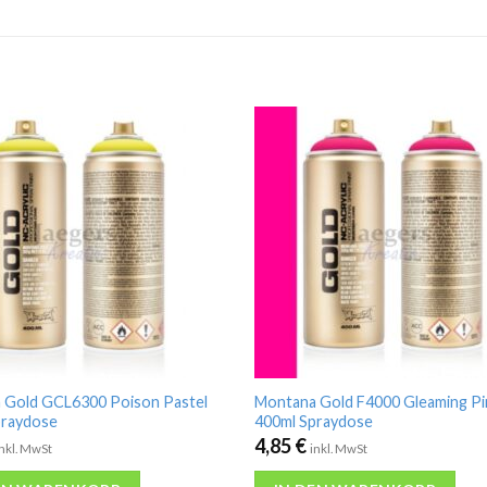
 Gold GCL6300 Poison Pastel
Montana Gold F4000 Gleaming Pin
praydose
400ml Spraydose
4,85
€
inkl. MwSt
inkl. MwSt