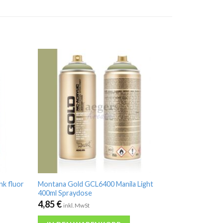
k fluor
Montana Gold GCL6400 Manila Light
400ml Spraydose
4,85
€
inkl. MwSt