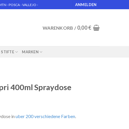
ANMELDEN
N - POSCA - VALLEJO -
0,00
€
WARENKORB /
STIFTE
MARKEN
ri 400ml Spraydose
ydose in
uber 200 verschiedene Farben
.