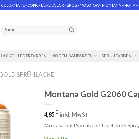
 COLORMATIC - COPIC - DUPLICOLOR - GROG - MOLOTOW - MONTANA - MOTIP - MT
Suchen
nach:
RLACKE
LEDERFARBEN
MODELLBAUFARBEN
SPRÜHFARBEN
GOLD SPRÜHLACKE
Montana Gold G2060 Cap
€
inkl. MwSt
4,85
Montana Gold Sprühfarbe. Lagehdruck Spra