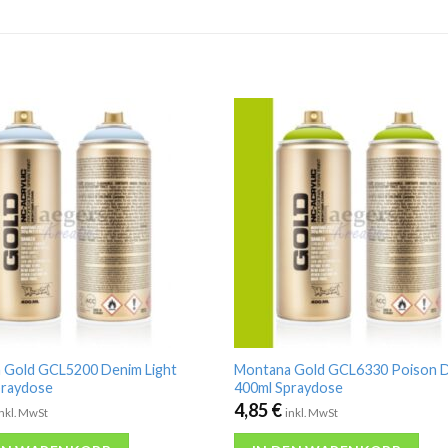
 Gold GCL5200 Denim Light
Montana Gold GCL6330 Poison 
praydose
400ml Spraydose
4,85
€
inkl. MwSt
inkl. MwSt