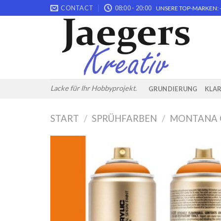
Skip
CONTACT
08:00 - 20:00
UNSERE TOP-MARKEN: -
to
content
Lacke für Ihr Hobbyprojekt.
GRUNDIERUNG
KLA
START
/
SPRÜHFARBEN
/
MONTANA 