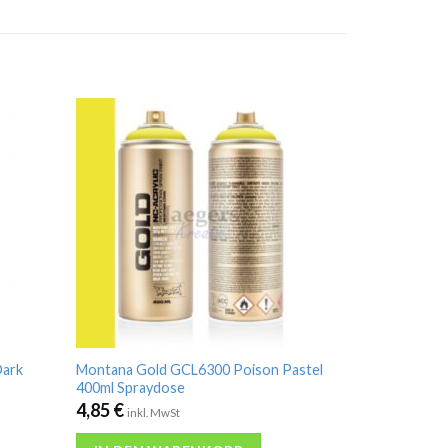
Dark
Montana Gold GCL6300 Poison Pastel
400ml Spraydose
4,85
€
inkl. MwSt