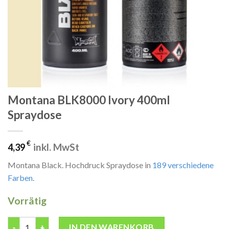
Montana BLK8000 Ivory 400ml
Spraydose
€
inkl. MwSt
4,39
Montana Black. Hochdruck Spraydose in
189 verschiedene
Farben
.
Vorrätig
Montana BLK8000 Ivory 400ml Spraydose Menge
IN DEN WARENKORB