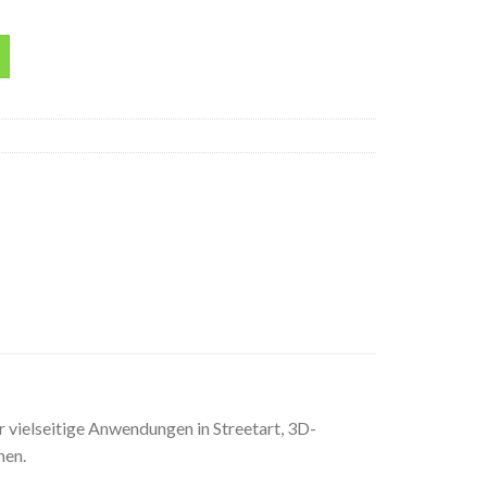
e Menge
ielseitige Anwendungen in Streetart, 3D-
nen.