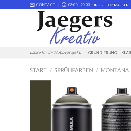
Skip
CONTACT
08:00 - 20:00
UNSERE TOP-MARKEN: -
to
content
Lacke für Ihr Hobbyprojekt.
GRUNDIERUNG
KLA
START
/
SPRÜHFARBEN
/
MONTANA 