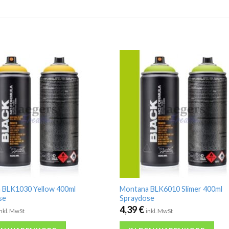
 BLK1030 Yellow 400ml
Montana BLK6010 Slimer 400ml
se
Spraydose
4,39
€
inkl. MwSt
inkl. MwSt