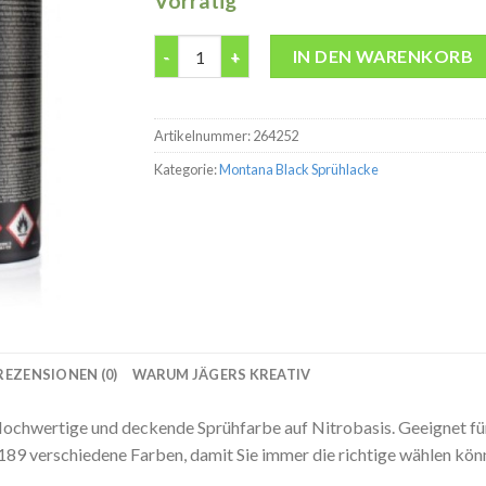
Vorrätig
Montana BLK6930 B.A.Bosko 400ml Spraydos
IN DEN WARENKORB
Artikelnummer:
264252
Kategorie:
Montana Black Sprühlacke
REZENSIONEN (0)
WARUM JÄGERS KREATIV
wertige und deckende Sprühfarbe auf Nitrobasis. Geeignet für v
 189 verschiedene Farben, damit Sie immer die richtige wählen kön