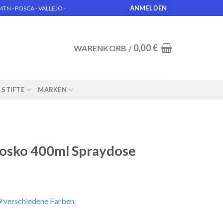
ANMELDEN
N - POSCA - VALLEJO -
0,00
€
WARENKORB /
STIFTE
MARKEN
osko 400ml Spraydose
 verschiedene Farben
.