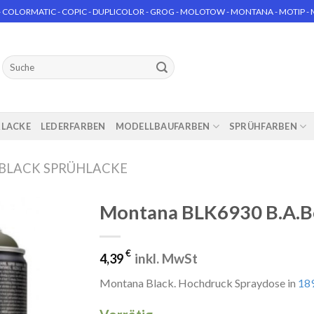
 COLORMATIC - COPIC - DUPLICOLOR - GROG - MOLOTOW - MONTANA - MOTIP - MT
Suchen
nach:
RLACKE
LEDERFARBEN
MODELLBAUFARBEN
SPRÜHFARBEN
BLACK SPRÜHLACKE
Montana BLK6930 B.A.B
€
inkl. MwSt
4,39
Montana Black. Hochdruck Spraydose in
189