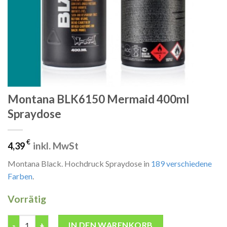
Montana BLK6150 Mermaid 400ml
Spraydose
€
inkl. MwSt
4,39
Montana Black. Hochdruck Spraydose in
189 verschiedene
Farben
.
Vorrätig
Montana BLK6150 Mermaid 400ml Spraydose Menge
IN DEN WARENKORB