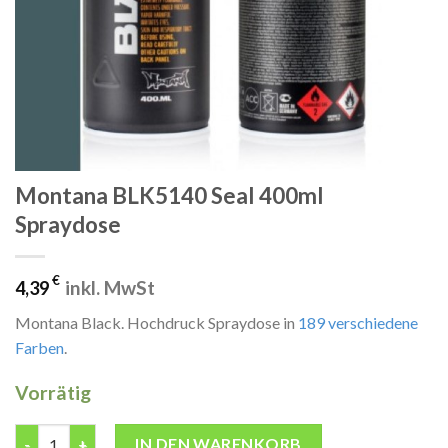
Montana BLK5140 Seal 400ml
Spraydose
€
inkl. MwSt
4,39
Montana Black. Hochdruck Spraydose in
189 verschiedene
Farben
.
Vorrätig
Montana BLK5140 Seal 400ml Spraydose Menge
IN DEN WARENKORB