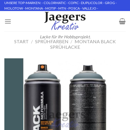
Skip
UNSERE TOP-MARKEN: - COLORMATIC - COPIC - DUPLICOLOR - GROG -
MOLOTOW - MONTANA - MOTIP - MTN - POSCA - VALLEJO -
to
content
Lacke für Ihr Hobbyprojekt.
START
/
SPRÜHFARBEN
/
MONTANA BLACK
SPRÜHLACKE