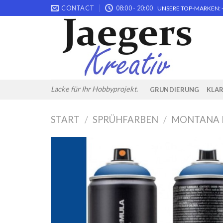
Skip
CONTACT
08:00 - 20:00
UNSERE TOP-MARKEN: -
to
content
Lacke für Ihr Hobbyprojekt.
GRUNDIERUNG
KLA
START
/
SPRÜHFARBEN
/
MONTANA 