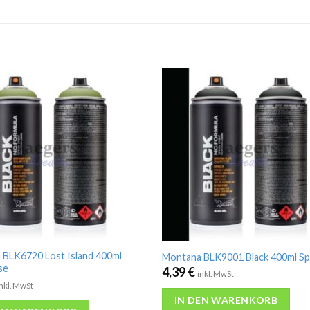
 BLK6720 Lost Island 400ml
Montana BLK9001 Black 400ml S
se
4,39
€
inkl. MwSt
inkl. MwSt
IN DEN WARENKORB