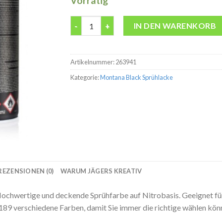
Vorrätig
Montana BLK5077 Royal Blue 400ml Spraydo
IN DEN WARENKORB
Artikelnummer:
263941
Kategorie:
Montana Black Sprühlacke
REZENSIONEN (0)
WARUM JÄGERS KREATIV
hwertige und deckende Sprühfarbe auf Nitrobasis. Geeignet für 
 189 verschiedene Farben, damit Sie immer die richtige wählen kön