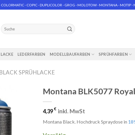
 COLORMATIC - COPIC - DUPLICOLOR - GROG - MOLOTOW - MONTANA - MOTIP - MT
Suchen
nach:
RLACKE
LEDERFARBEN
MODELLBAUFARBEN
SPRÜHFARBEN
BLACK SPRÜHLACKE
Montana BLK5077 Royal 
€
inkl. MwSt
4,39
Montana Black. Hochdruck Spraydose in
189