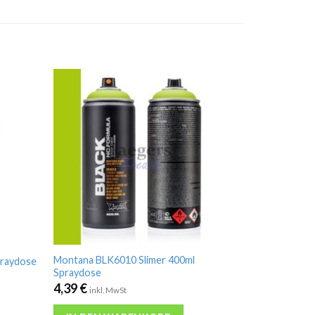
Montana BLK6010 Slimer 400ml
praydose
Spraydose
4,39
€
inkl. MwSt