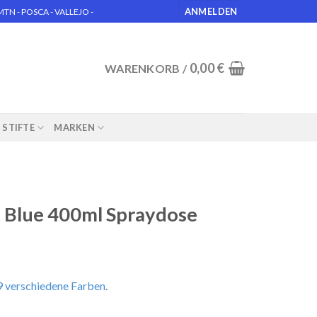
ANMELDEN
N - POSCA - VALLEJO -
0,00
€
WARENKORB /
STIFTE
MARKEN
Blue 400ml Spraydose
 verschiedene Farben
.