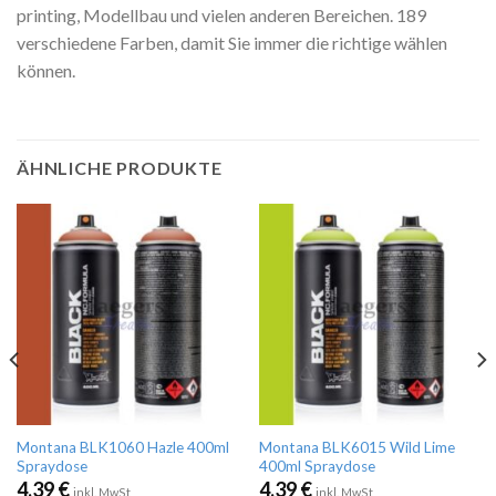
printing, Modellbau und vielen anderen Bereichen. 189
verschiedene Farben, damit Sie immer die richtige wählen
können.
ÄHNLICHE PRODUKTE
Montana BLK1060 Hazle 400ml
Montana BLK6015 Wild Lime
Spraydose
400ml Spraydose
4,39
€
4,39
€
inkl. MwSt
inkl. MwSt