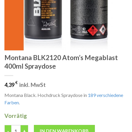
Montana BLK2120 Atom’s Megablast
400ml Spraydose
€
inkl. MwSt
4,39
Montana Black. Hochdruck Spraydose in
189 verschiedene
Farben
.
Vorrätig
Montana BLK2120 Atom's Megablast 400ml Spraydose Menge
IN DEN WARENKORB