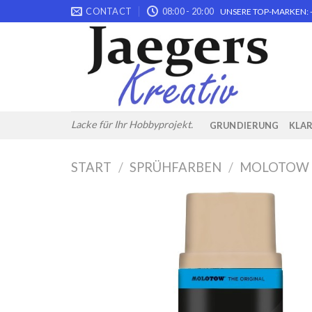
Skip
CONTACT
08:00 - 20:00
UNSERE TOP-MARKEN: -
to
content
Lacke für Ihr Hobbyprojekt.
GRUNDIERUNG
KLA
START
/
SPRÜHFARBEN
/
MOLOTOW 