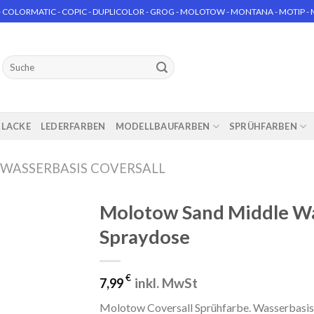
 COLORMATIC - COPIC - DUPLICOLOR - GROG - MOLOTOW - MONTANA - MOTIP - MT
Suchen
nach:
RLACKE
LEDERFARBEN
MODELLBAUFARBEN
SPRÜHFARBEN
WASSERBASIS COVERSALL
Molotow Sand Middle Wa
Spraydose
€
inkl. MwSt
7,99
Molotow Coversall Sprühfarbe. Wasserbasis 