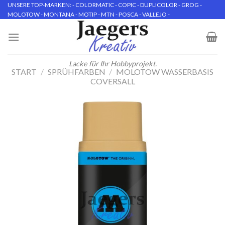
Skip
UNSERE TOP-MARKEN: - COLORMATIC - COPIC - DUPLICOLOR - GROG -
MOLOTOW - MONTANA - MOTIP - MTN - POSCA - VALLEJO -
to
content
Lacke für Ihr Hobbyprojekt.
START
/
SPRÜHFARBEN
/
MOLOTOW WASSERBASIS
COVERSALL