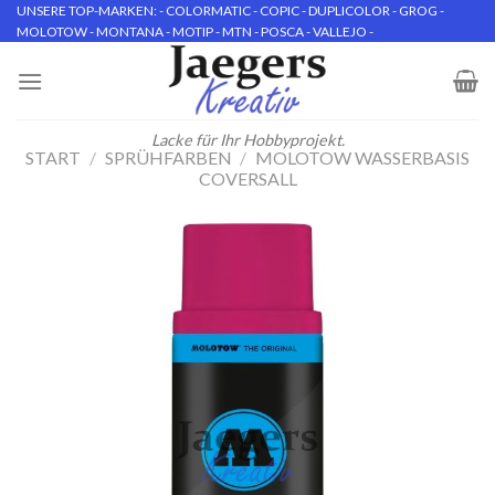
Skip
UNSERE TOP-MARKEN: - COLORMATIC - COPIC - DUPLICOLOR - GROG -
MOLOTOW - MONTANA - MOTIP - MTN - POSCA - VALLEJO -
to
content
Lacke für Ihr Hobbyprojekt.
START
/
SPRÜHFARBEN
/
MOLOTOW WASSERBASIS
COVERSALL