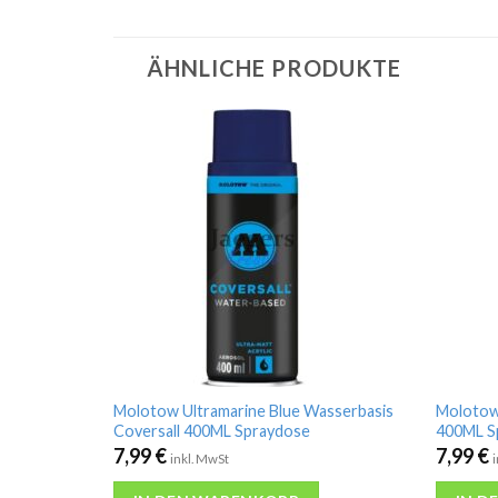
ÄHNLICHE PRODUKTE
Molotow Ultramarine Blue Wasserbasis
Molotow 
Coversall 400ML Spraydose
400ML S
7,99
€
7,99
€
inkl. MwSt