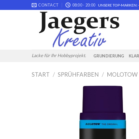
Skip
CONTACT
08:00 - 20:00
UNSERE TOP-MARKEN: -
to
content
Lacke für Ihr Hobbyprojekt.
GRUNDIERUNG
KLA
START
/
SPRÜHFARBEN
/
MOLOTOW 