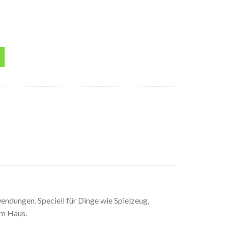
l 400ML Spraydose Menge
ndungen. Speciell für Dinge wie Spielzeug,
im Haus.