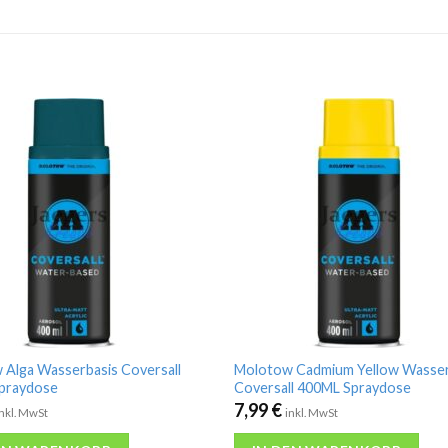
Alga Wasserbasis Coversall
Molotow Cadmium Yellow Wasser
praydose
Coversall 400ML Spraydose
7,99
€
inkl. MwSt
inkl. MwSt