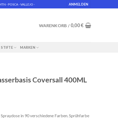
ANMELDEN
N - POSCA - VALLEJO -
0,00
€
WARENKORB /
STIFTE
MARKEN
sserbasis Coversall 400ML
Spraydose in 90 verschiedene Farben. Sprühfarbe