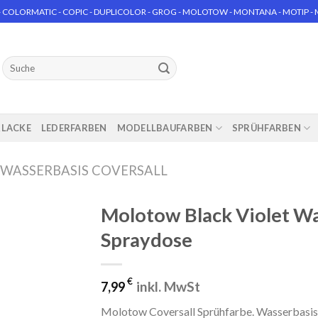
 COLORMATIC - COPIC - DUPLICOLOR - GROG - MOLOTOW - MONTANA - MOTIP - MT
Suchen
nach:
RLACKE
LEDERFARBEN
MODELLBAUFARBEN
SPRÜHFARBEN
WASSERBASIS COVERSALL
Molotow Black Violet Wa
Spraydose
€
inkl. MwSt
7,99
Molotow Coversall Sprühfarbe. Wasserbasis 