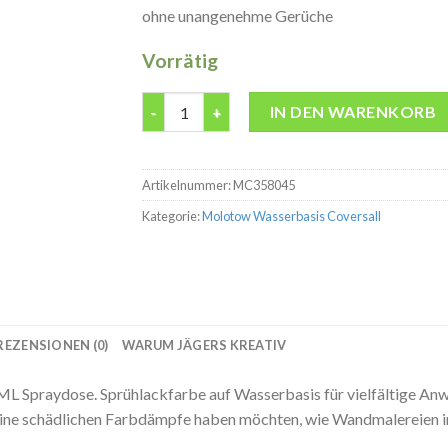
ohne unangenehme Gerüche
Vorrätig
Molotow Black Violet Wasserbasis Coversal
IN DEN WARENKORB
Artikelnummer:
MC358045
Kategorie:
Molotow Wasserbasis Coversall
REZENSIONEN (0)
WARUM JÄGERS KREATIV
 Spraydose. Sprühlackfarbe auf Wasserbasis für vielfältige Anwe
eine schädlichen Farbdämpfe haben möchten, wie Wandmalereien 