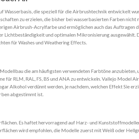
f Wasserbasis, die speziell für die Airbrushtechnik entwickelt wu
chaften zu erzielen, die bisher bei wasserbasierten Farben nicht
rigen Airbrush-Acrylfarbe und ermöglichen auch das Auftragen der
er Lichtbeständigkeit und optimalen Mikronisierung ausgewählt.
hten für Washes und Weathering Effects.
Modellbau die am häufigsten verwendeten Farbtöne anzubieten, u
ne für RLM, RAL, FS, BS und ANA zu entwickeln. Vallejo Model A
sogar Alkohol verdünnt werden, je nachdem, welchen Effekt Sie er
arben abgestimmt ist.
erflächen. Es haftet hervorragend auf Harz- und Kunststoffmodell
rflächen wird empfohlen, die Modelle zuerst mit Weiß oder Hellgr