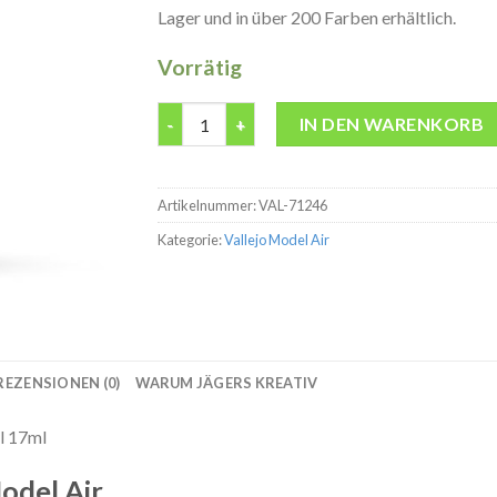
Lager und in über 200 Farben erhältlich.
Vorrätig
Model Air 71246 Sandbraun Modelbau Farbe 
IN DEN WARENKORB
Artikelnummer:
VAL-71246
Kategorie:
Vallejo Model Air
REZENSIONEN (0)
WARUM JÄGERS KREATIV
l 17ml
odel Air