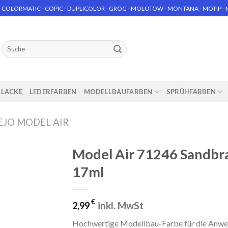
 COLORMATIC - COPIC - DUPLICOLOR - GROG - MOLOTOW - MONTANA - MOTIP - MT
Suchen
nach:
RLACKE
LEDERFARBEN
MODELLBAUFARBEN
SPRÜHFARBEN
EJO MODEL AIR
Model Air 71246 Sandbr
17ml
€
inkl. MwSt
2,99
Hochwertige Modellbau-Farbe für die Anwend