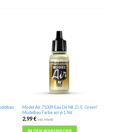
odelbau
Model Air 71009 Eau De Nil „D. E. Green“
Modelbau Farbe acryl 17ml
2,99
€
inkl. MwSt
IN DEN WARENKORB