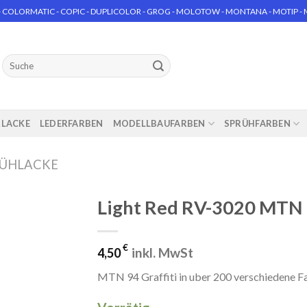
 COLORMATIC - COPIC - DUPLICOLOR - GROG - MOLOTOW - MONTANA - MOTIP - MT
Suchen
nach:
RLACKE
LEDERFARBEN
MODELLBAUFARBEN
SPRÜHFARBEN
RÜHLACKE
Light Red RV-3020 MTN 
€
inkl. MwSt
4,50
MTN 94 Graffiti in uber 200 verschiedene F