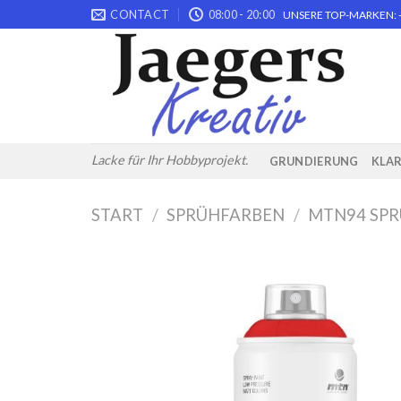
Skip
CONTACT
08:00 - 20:00
UNSERE TOP-MARKEN: -
to
content
Lacke für Ihr Hobbyprojekt.
GRUNDIERUNG
KLA
START
/
SPRÜHFARBEN
/
MTN94 SP