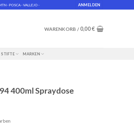
ANMELDEN
N - POSCA - VALLEJO -
0,00
€
WARENKORB /
STIFTE
MARKEN
94 400ml Spraydose
arben