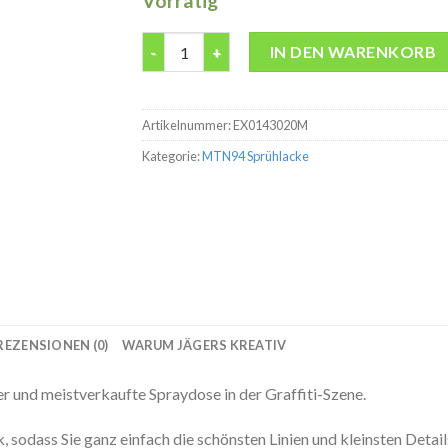
Vorrätig
Light Red RV-3020 MTN 94 400ml Spraydose
IN DEN WARENKORB
Artikelnummer:
EX0143020M
Kategorie:
MTN94 Sprühlacke
REZENSIONEN (0)
WARUM JÄGERS KREATIV
 und meistverkaufte Spraydose in der Graffiti-Szene.
 sodass Sie ganz einfach die schönsten Linien und kleinsten Detai