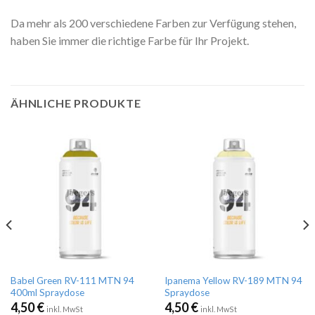
Da mehr als 200 verschiedene Farben zur Verfügung stehen,
haben Sie immer die richtige Farbe für Ihr Projekt.
ÄHNLICHE PRODUKTE
Babel Green RV-111 MTN 94
Ipanema Yellow RV-189 MTN 94
400ml Spraydose
Spraydose
4,50
€
4,50
€
inkl. MwSt
inkl. MwSt