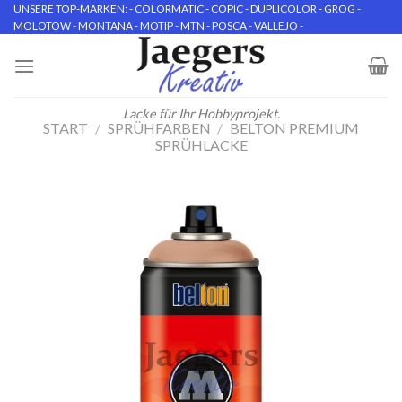
Skip
UNSERE TOP-MARKEN: - COLORMATIC - COPIC - DUPLICOLOR - GROG -
MOLOTOW - MONTANA - MOTIP - MTN - POSCA - VALLEJO -
to
content
Lacke für Ihr Hobbyprojekt.
START
/
SPRÜHFARBEN
/
BELTON PREMIUM
SPRÜHLACKE