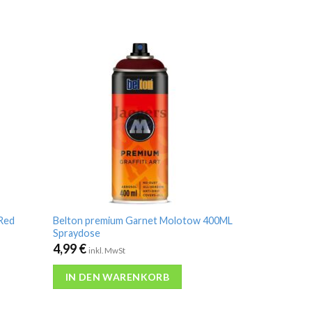
 Red
Belton premium Garnet Molotow 400ML
Spraydose
4,99
€
inkl. MwSt
IN DEN WARENKORB