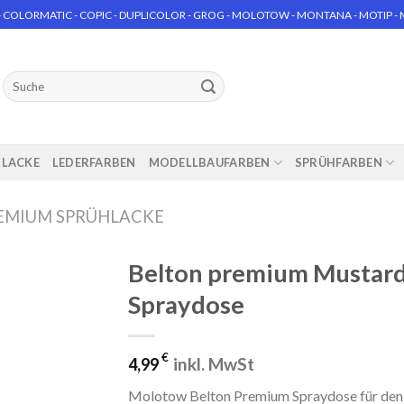
 COLORMATIC - COPIC - DUPLICOLOR - GROG - MOLOTOW - MONTANA - MOTIP - MT
Suchen
nach:
RLACKE
LEDERFARBEN
MODELLBAUFARBEN
SPRÜHFARBEN
EMIUM SPRÜHLACKE
Belton premium Mustar
Spraydose
€
inkl. MwSt
4,99
Molotow Belton Premium Spraydose für den 