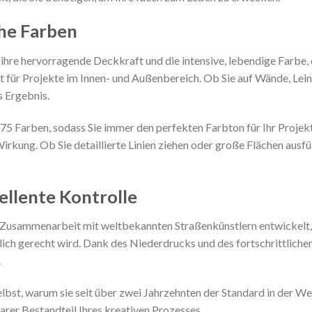
he Farben
ihre hervorragende Deckkraft und die intensive, lebendige Farbe,
kt für Projekte im Innen- und Außenbereich. Ob Sie auf Wände, Le
s Ergebnis.
5 Farben, sodass Sie immer den perfekten Farbton für Ihr Projekt
Wirkung. Ob Sie detaillierte Linien ziehen oder große Flächen ausf
ellente Kontrolle
usammenarbeit mit weltbekannten Straßenkünstlern entwickelt, u
ich gerecht wird. Dank des Niederdrucks und des fortschrittliche
.
bst, warum sie seit über zwei Jahrzehnten der Standard in der Welt
arer Bestandteil Ihres kreativen Prozesses.