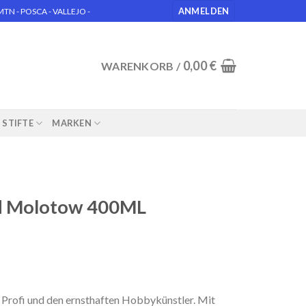
ANMELDEN
N - POSCA - VALLEJO -
0,00
€
WARENKORB /
STIFTE
MARKEN
d Molotow 400ML
Profi und den ernsthaften Hobbykünstler. Mit