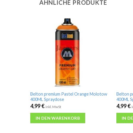
ÄHNLICHE PRODUKTE
Belton premium Pastel Orange Molotow
Belton 
400ML Spraydose
400ML S
4,99
€
4,99
€
inkl. MwSt
IN DEN WARENKORB
IN D