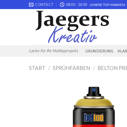
Skip
CONTACT
08:00 - 20:00
UNSERE TOP-MARKEN: -
to
content
Lacke für Ihr Hobbyprojekt.
GRUNDIERUNG
KLA
START
/
SPRÜHFARBEN
/
BELTON PR