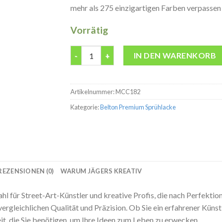
mehr als 275 einzigartigen Farben verpassen S
Vorrätig
Belton premium Mustard Molotow 400ML Sp
IN DEN WARENKORB
Artikelnummer:
MCC182
Kategorie:
Belton Premium Sprühlacke
REZENSIONEN (0)
WARUM JÄGERS KREATIV
 für Street-Art-Künstler und kreative Profis, die nach Perfektion
nvergleichlichen Qualität und Präzision. Ob Sie ein erfahrener Künst
it, die Sie benötigen, um Ihre Ideen zum Leben zu erwecken.