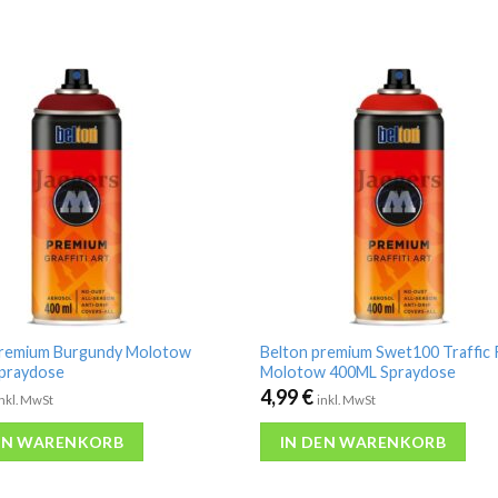
premium Burgundy Molotow
Belton premium Swet100 Traffic
praydose
Molotow 400ML Spraydose
4,99
€
inkl. MwSt
inkl. MwSt
EN WARENKORB
IN DEN WARENKORB