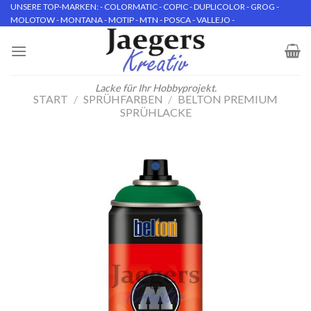
Skip
UNSERE TOP-MARKEN: - COLORMATIC - COPIC - DUPLICOLOR - GROG -
MOLOTOW - MONTANA - MOTIP - MTN - POSCA - VALLEJO -
to
content
Lacke für Ihr Hobbyprojekt.
START
/
SPRÜHFARBEN
/
BELTON PREMIUM
SPRÜHLACKE