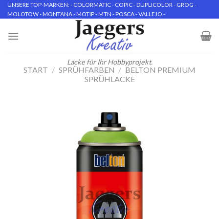
Skip
UNSERE TOP-MARKEN: - COLORMATIC - COPIC - DUPLICOLOR - GROG -
MOLOTOW - MONTANA - MOTIP - MTN - POSCA - VALLEJO -
to
content
Lacke für Ihr Hobbyprojekt.
START
/
SPRÜHFARBEN
/
BELTON PREMIUM
SPRÜHLACKE