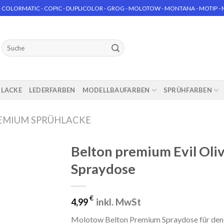
 COLORMATIC - COPIC - DUPLICOLOR - GROG - MOLOTOW - MONTANA - MOTIP - MT
Suchen
nach:
RLACKE
LEDERFARBEN
MODELLBAUFARBEN
SPRÜHFARBEN
EMIUM SPRÜHLACKE
Belton premium Evil Ol
Spraydose
€
inkl. MwSt
4,99
Molotow Belton Premium Spraydose für den 