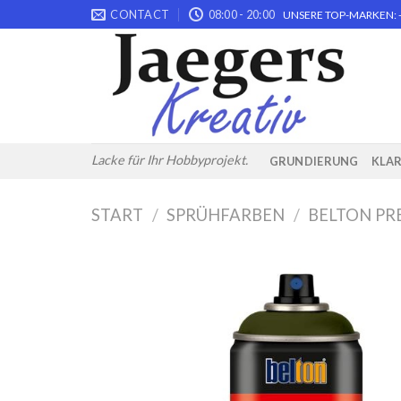
Skip
CONTACT
08:00 - 20:00
UNSERE TOP-MARKEN: -
to
content
Lacke für Ihr Hobbyprojekt.
GRUNDIERUNG
KLA
START
/
SPRÜHFARBEN
/
BELTON PR