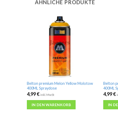
ÄHNLICHE PRODUKTE
Belton premium Melon Yellow Molotow
Belton 
400ML Spraydose
400ML S
4,99
€
4,99
€
inkl. MwSt
IN DEN WARENKORB
IN D