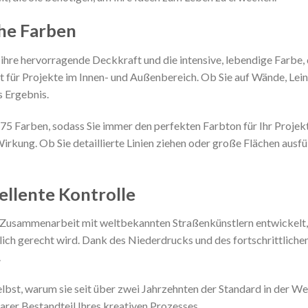
he Farben
ihre hervorragende Deckkraft und die intensive, lebendige Farbe,
kt für Projekte im Innen- und Außenbereich. Ob Sie auf Wände, Le
s Ergebnis.
5 Farben, sodass Sie immer den perfekten Farbton für Ihr Projekt
Wirkung. Ob Sie detaillierte Linien ziehen oder große Flächen ausf
ellente Kontrolle
usammenarbeit mit weltbekannten Straßenkünstlern entwickelt, u
ich gerecht wird. Dank des Niederdrucks und des fortschrittliche
.
bst, warum sie seit über zwei Jahrzehnten der Standard in der Welt
arer Bestandteil Ihres kreativen Prozesses.