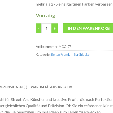
mehr als 275 einzigartigen Farben verpassen S
Vorrätig
Belton premium Evil Olive Molotow 400ML S
IN DEN WARENKORB
Artikelnummer:
MCC173
Kategorie:
Belton Premium Sprühlacke
REZENSIONEN (0)
WARUM JÄGERS KREATIV
 für Street-Art-Künstler und kreative Profis, die nach Perfektion
nvergleichlichen Qualität und Präzision. Ob Sie ein erfahrener Künst
it, die Sie benötigen, um Ihre Ideen zum Leben zu erwecken.