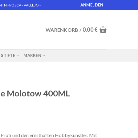
ANMELDEN
N - POSCA - VALLEJO -
0,00
€
WARENKORB /
STIFTE
MARKEN
ive Molotow 400ML
Profi und den ernsthaften Hobbykünstler. Mit