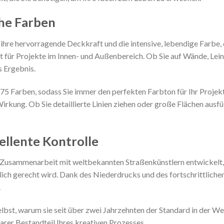
he Farben
ihre hervorragende Deckkraft und die intensive, lebendige Farbe,
kt für Projekte im Innen- und Außenbereich. Ob Sie auf Wände, Le
s Ergebnis.
5 Farben, sodass Sie immer den perfekten Farbton für Ihr Projekt
Wirkung. Ob Sie detaillierte Linien ziehen oder große Flächen ausf
ellente Kontrolle
usammenarbeit mit weltbekannten Straßenkünstlern entwickelt, u
ich gerecht wird. Dank des Niederdrucks und des fortschrittliche
.
bst, warum sie seit über zwei Jahrzehnten der Standard in der Welt
arer Bestandteil Ihres kreativen Prozesses.