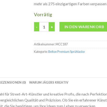
mehr als 275 einzigartigen Farben verpassen S
Vorrätig
Belton premium Espresso Molotow 400ML Sp
IN DEN WARENKORB
Artikelnummer:
MCC187
Kategorie:
Belton Premium Sprühlacke
REZENSIONEN (0)
WARUM JÄGERS KREATIV
 für Street-Art-Künstler und kreative Profis, die nach Perfektion
nvergleichlichen Qualität und Präzision. Ob Sie ein erfahrener Künst
it, die Sie benötigen, um Ihre Ideen zum Leben zu erwecken.