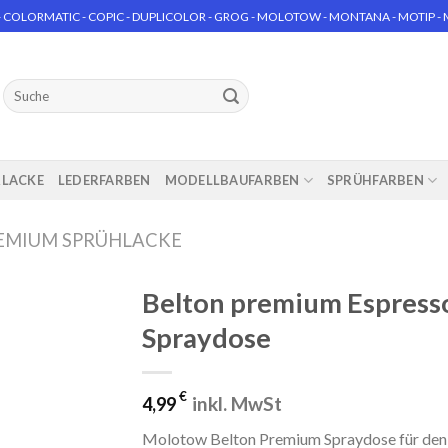
 COLORMATIC - COPIC - DUPLICOLOR - GROG - MOLOTOW - MONTANA - MOTIP - MT
Suchen
nach:
RLACKE
LEDERFARBEN
MODELLBAUFARBEN
SPRÜHFARBEN
EMIUM SPRÜHLACKE
Belton premium Espres
Spraydose
€
inkl. MwSt
4,99
Molotow Belton Premium Spraydose für den 