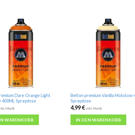
remium Dare Orange Light
Belton premium Vanilla Molotow
 400ML Spraydose
Spraydose
4,99
€
inkl. MwSt
inkl. MwSt
EN WARENKORB
IN DEN WARENKORB