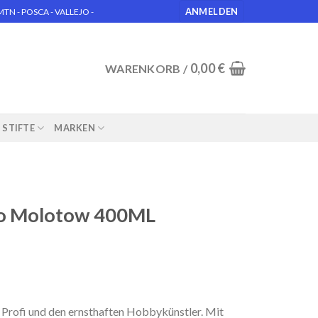
ANMELDEN
N - POSCA - VALLEJO -
0,00
€
WARENKORB /
STIFTE
MARKEN
so Molotow 400ML
Profi und den ernsthaften Hobbykünstler. Mit