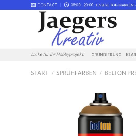
Skip
CONTACT
08:00 - 20:00
UNSERE TOP-MARKEN: -
to
content
Lacke für Ihr Hobbyprojekt.
GRUNDIERUNG
KLA
START
/
SPRÜHFARBEN
/
BELTON PR