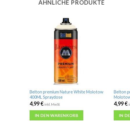
ÄHNLICHE PRODUKTE
Belton premium Nature White Molotow
Belton p
400ML Spraydose
Molotow
4,99
€
4,99
€
inkl. MwSt
IN DEN WARENKORB
IN D