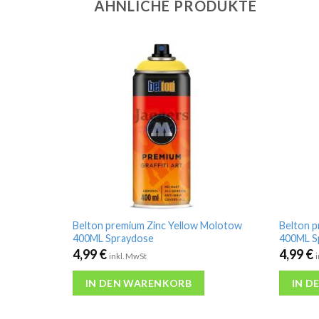
ÄHNLICHE PRODUKTE
Belton premium Zinc Yellow Molotow
Belton 
400ML Spraydose
400ML S
4,99
€
4,99
€
inkl. MwSt
IN DEN WARENKORB
IN D