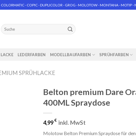
 COLORMATIC - COPIC - DUPLICOLOR - GROG - MOLOTOW - MONTANA - MOTIP - MT
Suchen
nach:
RLACKE
LEDERFARBEN
MODELLBAUFARBEN
SPRÜHFARBEN
EMIUM SPRÜHLACKE
Belton premium Dare Or
400ML Spraydose
€
inkl. MwSt
4,99
Molotow Belton Premium Spraydose für den 