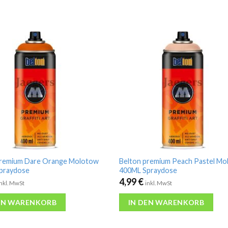
premium Dare Orange Molotow
Belton premium Peach Pastel M
praydose
400ML Spraydose
4,99
€
inkl. MwSt
inkl. MwSt
EN WARENKORB
IN DEN WARENKORB