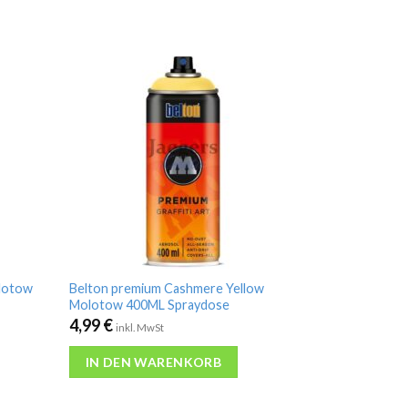
olotow
Belton premium Cashmere Yellow
Molotow 400ML Spraydose
4,99
€
inkl. MwSt
IN DEN WARENKORB