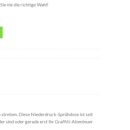
ie nie die richtige Wahl!
olotow 400ML Spraydose Menge
 streben. Diese Niederdruck-Sprühdose ist seit
ler sind oder gerade erst Ihr Graffiti-Abenteuer