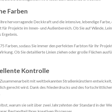
he Farben
ihre hervorragende Deckkraft und die intensive, lebendige Farbe,
kt für Projekte im Innen- und Außenbereich. Ob Sie auf Wände, Le
s Ergebnis.
5 Farben, sodass Sie immer den perfekten Farbton für Ihr Projekt
Wirkung. Ob Sie detaillierte Linien ziehen oder große Flächen ausf
ellente Kontrolle
usammenarbeit mit weltbekannten Straßenkünstlern entwickelt, u
ich gerecht wird. Dank des Niederdrucks und des fortschrittliche
.
bst, warum sie seit über zwei Jahrzehnten der Standard in der Welt
arer Bestandteil Ihres kreativen Prozesses.