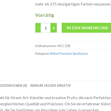
mehr als 275 einzigartigen Farben verpassen S
Vorrätig
Belton premium Dare Orange Transparent M
IN DEN WARENKORB
Artikelnummer:
MCC238
Kategorie:
Belton Premium Sprühlacke
REZENSIONEN (0)
WARUM JÄGERS KREATIV
 für Street-Art-Künstler und kreative Profis, die nach Perfektion
nvergleichlichen Qualität und Präzision. Ob Sie ein erfahrener Künst
it, die Sie benötigen, um Ihre Ideen zum Leben zu erwecken.