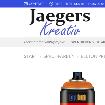
Skip
CONTACT
08:00 - 20:00
UNSERE TOP-MARKEN: -
to
content
Lacke für Ihr Hobbyprojekt.
GRUNDIERUNG
KLA
START
/
SPRÜHFARBEN
/
BELTON PR