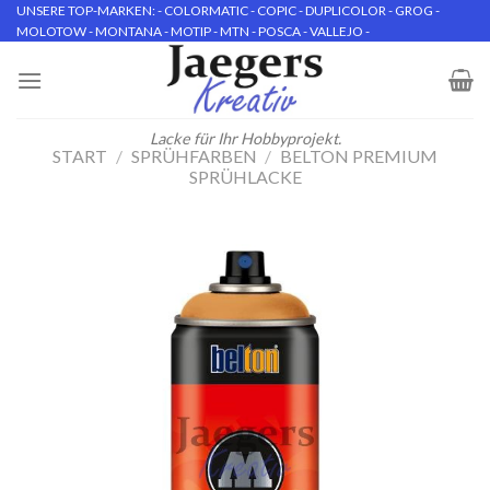
Skip
UNSERE TOP-MARKEN: - COLORMATIC - COPIC - DUPLICOLOR - GROG -
MOLOTOW - MONTANA - MOTIP - MTN - POSCA - VALLEJO -
to
content
Lacke für Ihr Hobbyprojekt.
START
/
SPRÜHFARBEN
/
BELTON PREMIUM
SPRÜHLACKE