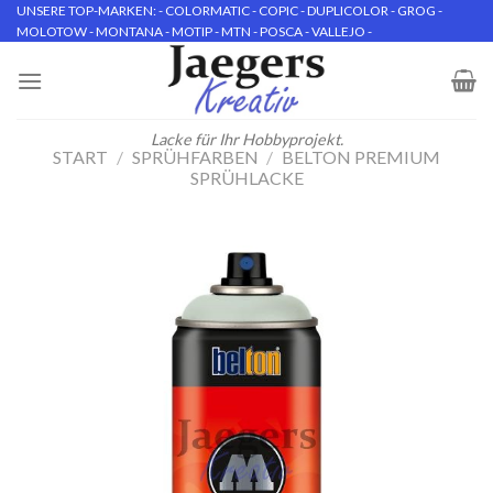
Skip
UNSERE TOP-MARKEN: - COLORMATIC - COPIC - DUPLICOLOR - GROG -
MOLOTOW - MONTANA - MOTIP - MTN - POSCA - VALLEJO -
to
content
Lacke für Ihr Hobbyprojekt.
START
/
SPRÜHFARBEN
/
BELTON PREMIUM
SPRÜHLACKE