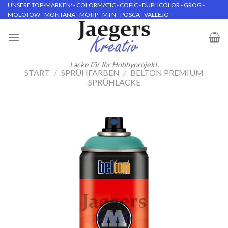
Skip
UNSERE TOP-MARKEN: - COLORMATIC - COPIC - DUPLICOLOR - GROG -
MOLOTOW - MONTANA - MOTIP - MTN - POSCA - VALLEJO -
to
content
Lacke für Ihr Hobbyprojekt.
START
/
SPRÜHFARBEN
/
BELTON PREMIUM
SPRÜHLACKE