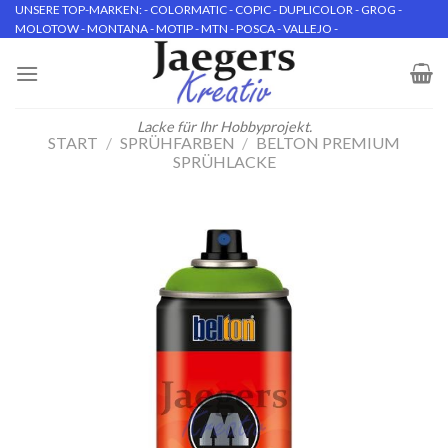
Skip
UNSERE TOP-MARKEN: - COLORMATIC - COPIC - DUPLICOLOR - GROG -
MOLOTOW - MONTANA - MOTIP - MTN - POSCA - VALLEJO -
to
content
Lacke für Ihr Hobbyprojekt.
START
/
SPRÜHFARBEN
/
BELTON PREMIUM
SPRÜHLACKE