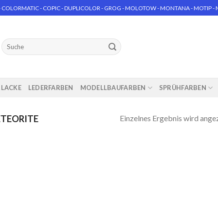
 COLORMATIC - COPIC - DUPLICOLOR - GROG - MOLOTOW - MONTANA - MOTIP - MT
Suchen
nach:
RLACKE
LEDERFARBEN
MODELLBAUFARBEN
SPRÜHFARBEN
Einzelnes Ergebnis wird ange
TEORITE