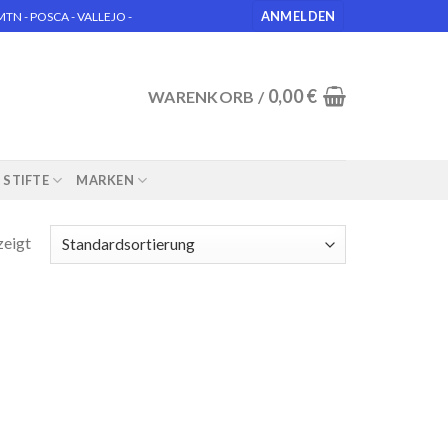
ANMELDEN
N - POSCA - VALLEJO -
0,00
€
WARENKORB /
STIFTE
MARKEN
zeigt