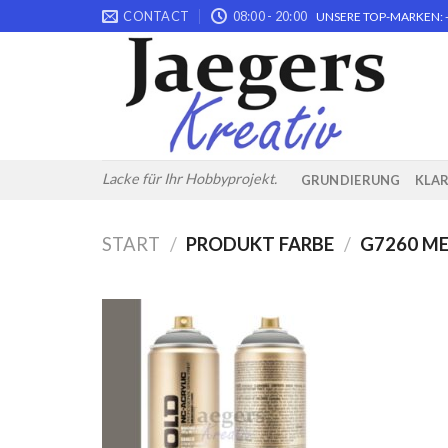
Skip
CONTACT
08:00 - 20:00
UNSERE TOP-MARKEN: -
to
content
Lacke für Ihr Hobbyprojekt.
GRUNDIERUNG
KLA
START
/
PRODUKT FARBE
/
G7260 ME