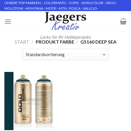
Skip
UNSERE TOP-MARKEN: - COLORMATIC - COPIC - DUPLICOLOR - GROG -
MOLOTOW - MONTANA - MOTIP - MTN - POSCA - VALLEJO -
to
content
Lacke für Ihr Hobbyprojekt.
START
/
PRODUKT FARBE
/
G5160 DEEP SEA