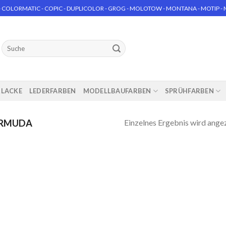
 COLORMATIC - COPIC - DUPLICOLOR - GROG - MOLOTOW - MONTANA - MOTIP - MT
Suchen
nach:
RLACKE
LEDERFARBEN
MODELLBAUFARBEN
SPRÜHFARBEN
Einzelnes Ergebnis wird ange
ERMUDA