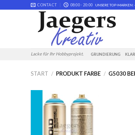
Skip
CONTACT
08:00 - 20:00
UNSERE TOP-MARKEN: -
to
content
Lacke für Ihr Hobbyprojekt.
GRUNDIERUNG
KLA
START
/
PRODUKT FARBE
/
G5030 B