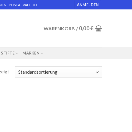
ANMELDEN
N - POSCA - VALLEJO -
0,00
€
WARENKORB /
STIFTE
MARKEN
zeigt