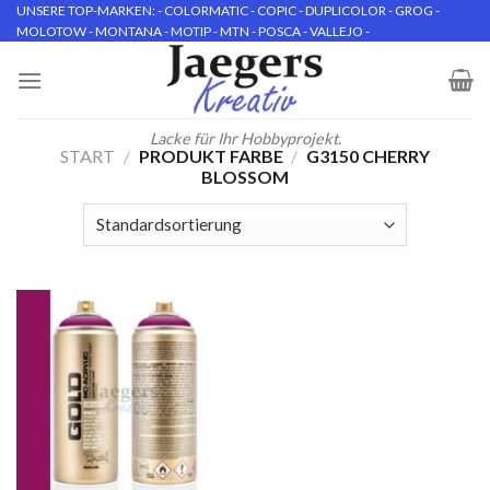
Skip
UNSERE TOP-MARKEN: - COLORMATIC - COPIC - DUPLICOLOR - GROG -
MOLOTOW - MONTANA - MOTIP - MTN - POSCA - VALLEJO -
to
content
Lacke für Ihr Hobbyprojekt.
START
/
PRODUKT FARBE
/
G3150 CHERRY
BLOSSOM