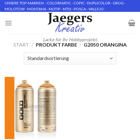
Skip
UNSERE TOP-MARKEN: - COLORMATIC - COPIC - DUPLICOLOR - GROG -
MOLOTOW - MONTANA - MOTIP - MTN - POSCA - VALLEJO -
to
content
Lacke für Ihr Hobbyprojekt.
START
/
PRODUKT FARBE
/
G2050 ORANGINA