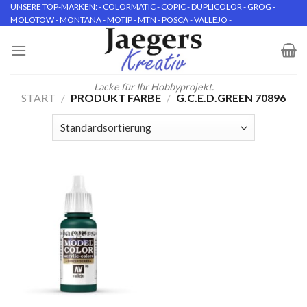
Skip
UNSERE TOP-MARKEN: - COLORMATIC - COPIC - DUPLICOLOR - GROG -
MOLOTOW - MONTANA - MOTIP - MTN - POSCA - VALLEJO -
to
content
Lacke für Ihr Hobbyprojekt.
START
/
PRODUKT FARBE
/
G.C.E.D.GREEN 70896