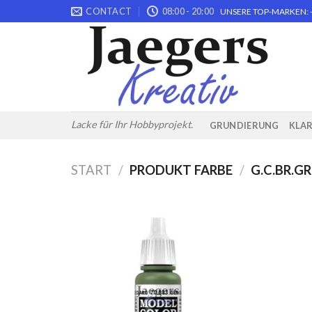
Skip
CONTACT
08:00 - 20:00
UNSERE TOP-MARKEN: -
to
content
Lacke für Ihr Hobbyprojekt.
GRUNDIERUNG
KLA
START
/
PRODUKT FARBE
/
G.C.BR.G