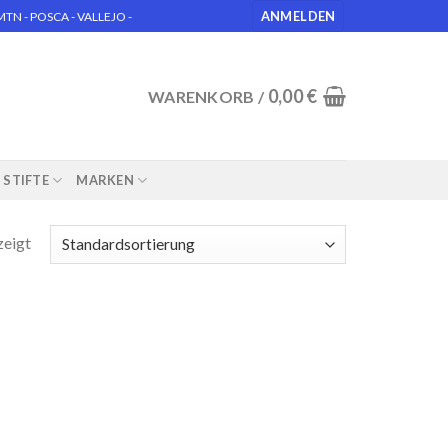
ANMELDEN
N - POSCA - VALLEJO -
0,00
€
WARENKORB /
STIFTE
MARKEN
zeigt