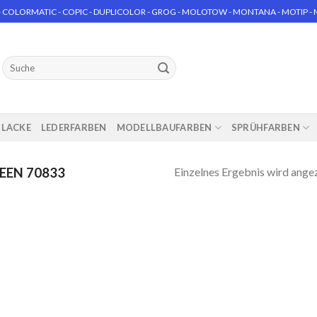
 COLORMATIC - COPIC - DUPLICOLOR - GROG - MOLOTOW - MONTANA - MOTIP - MT
Suchen
nach:
RLACKE
LEDERFARBEN
MODELLBAUFARBEN
SPRÜHFARBEN
Einzelnes Ergebnis wird ange
REEN 70833