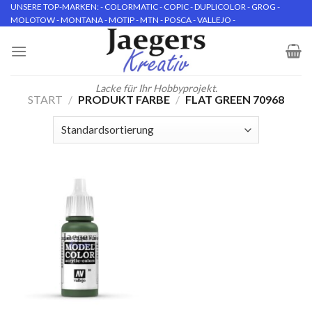
Skip
UNSERE TOP-MARKEN: - COLORMATIC - COPIC - DUPLICOLOR - GROG -
MOLOTOW - MONTANA - MOTIP - MTN - POSCA - VALLEJO -
to
content
Lacke für Ihr Hobbyprojekt.
START
/
PRODUKT FARBE
/
FLAT GREEN 70968