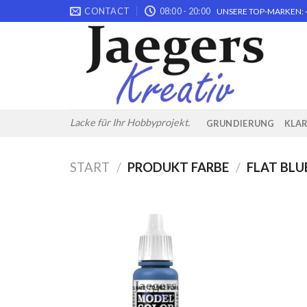
Skip
CONTACT
08:00 - 20:00
UNSERE TOP-MARKEN: -
to
content
Lacke für Ihr Hobbyprojekt.
GRUNDIERUNG
KLA
START
/
PRODUKT FARBE
/
FLAT BLU