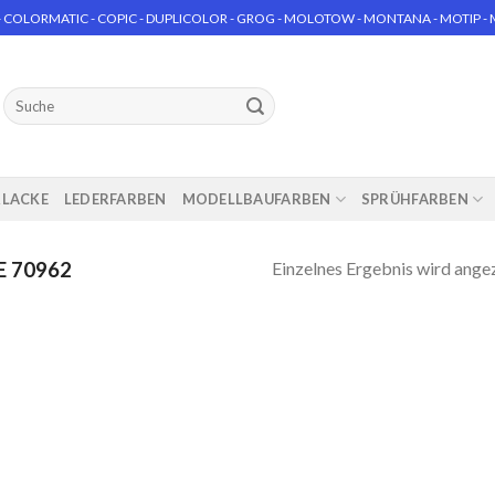
 COLORMATIC - COPIC - DUPLICOLOR - GROG - MOLOTOW - MONTANA - MOTIP - MT
Suchen
nach:
RLACKE
LEDERFARBEN
MODELLBAUFARBEN
SPRÜHFARBEN
Einzelnes Ergebnis wird ange
E 70962