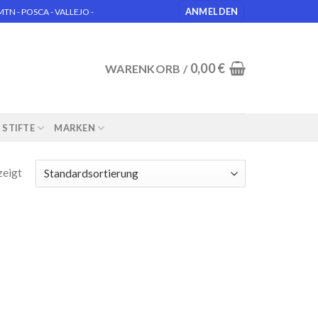
ANMELDEN
N - POSCA - VALLEJO -
0,00
€
WARENKORB /
STIFTE
MARKEN
zeigt