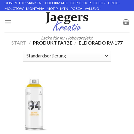
Skip
UNSERE TOP-MARKEN: - COLORMATIC - COPIC - DUPLICOLOR - GROG -
MOLOTOW - MONTANA - MOTIP - MTN - POSCA - VALLEJO -
to
content
Lacke für Ihr Hobbyprojekt.
START
/
PRODUKT FARBE
/
ELDORADO RV-177