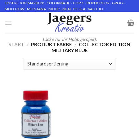
Skip
UNSERE TOP-MARKEN: - COLORMATIC - COPIC - DUPLICOLOR - GROG -
MOLOTOW - MONTANA - MOTIP - MTN - POSCA - VALLEJO -
to
content
Lacke für Ihr Hobbyprojekt.
START
/
PRODUKT FARBE
/
COLLECTOR EDITION
MILITARY BLUE